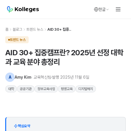
한글
홈
블로그
트렌드 뉴스
AID 30+ 집중..
트렌드 뉴스
AID 30+ 집중캠프란? 2025년 선정 대학
과 교육 분야 총정리
A
Amy Kim
· 교육혁신팀
발행
2025년 11월 6일
대학
공공기관
정부교육사업
평생교육
디지털배지
핵심요약