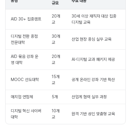
유형
주요 내용
규모
20개
30세 이상 재직자 대상 집중
AID 30+ 집중캠프
교
디지털 교육
디지털 전환 중점
30개
산업 현장 중심 실무 교육
전문대학
교
AID 묶음 강좌 운
20개
AI·디지털 교과 패키지 제공
영 대학
교
15개
MOOC 선도대학
공개 온라인 강좌 기반 확산
교
매치업 연합체
5개
산업계 협력 실무 과정
디지털 혁신 사이버
10개
원격 기반 성인 맞춤형 교육
대학
교