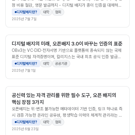
정 비용 절감, 영문 발급까지 - 디지털 배지가 종이 인증을 대체하는
5가지 이유.
디지털배지란?
대학
협회
2025년 7월 7일
디지털 배지의 미래, 오픈배지 3.0이 바꾸는 인증의 표준
OBv3는 VC·DID·전자서명 기반으로 플랫폼에 종속되지 않는 국제
표준 디지털 자격증명이며, 칼리지스는 국내 최초 공식 인증 발급사
입니다.
디지털배지란?
대학
공공기관
2025년 7월 1일
공신력 있는 자격 관리를 위한 필수 도구, 오픈 배지의
핵심 장점 3가지
오픈배지는 위·변조 불가능한 메타데이터 기반 인증, 링크 하나로 즉
시 검증 가능한 온라인 공유성, 평생학습 이력의 체계적 관리라는 세
가지 핵심 장점으로 글로벌 표준 기반의 디지털 자격 증명 수단으로
디지털배지란?
대학
협회
자리잡고 있습니다.
2025년 6월 23일