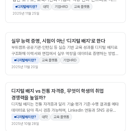
잡고 있다.
디지털배지란?
대학
기업HRD
교육 플랫폼
2025년 11월 25일
실무 능력 증명, 시험이 아닌 ‘디지털 배지’로 한다
부트캠프·공공기관·인턴십 등 실습 기반 교육 성과를 디지털 배지로
구조화해 이력서와 면접에서 실무 역량을 데이터로 증명하는 방법을
소개합니다.
디지털배지란?
교육 플랫폼
기업HRD
2025년 11월 20일
디지털 배지 vs 전통 자격증, 무엇이 학생의 취업
경쟁력을 높일까?
디지털 배지는 전통 자격증과 달리 기술·평가 기준·수행 결과를 메타
데이터로 담아 즉시 검증 가능하며, LinkedIn 연동과 SNS 공유를
통해 수료생의 취업 노출도와 채용 신뢰도를 높입니다.
디지털배지란?
대학
교육 플랫폼
2025년 10월 28일