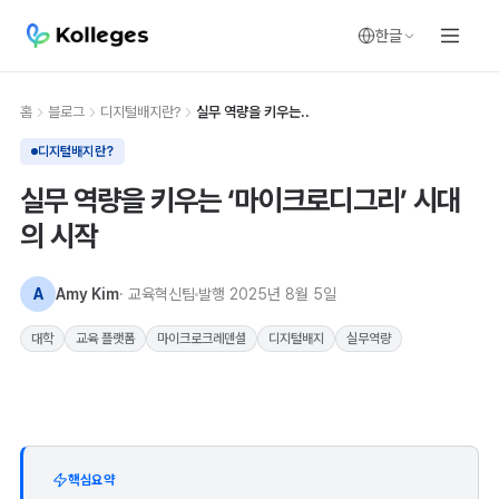
한글
홈
블로그
디지털배지란?
실무 역량을 키우는..
디지털배지란?
실무 역량을 키우는 ‘마이크로디그리’ 시대
의 시작
A
Amy Kim
· 교육혁신팀
발행
2025년 8월 5일
대학
교육 플랫폼
마이크로크레덴셜
디지털배지
실무역량
핵심요약