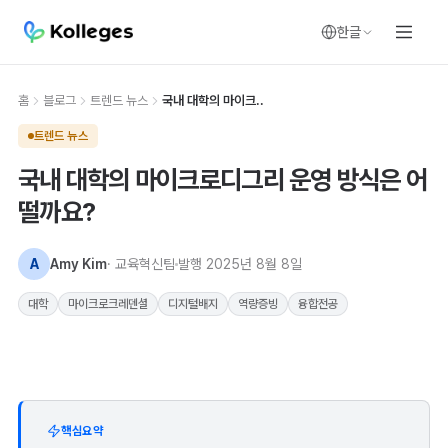
한글
홈
블로그
트렌드 뉴스
국내 대학의 마이크..
트렌드 뉴스
국내 대학의 마이크로디그리 운영 방식은 어
떨까요?
A
Amy Kim
· 교육혁신팀
발행
2025년 8월 8일
대학
마이크로크레덴셜
디지털배지
역량증빙
융합전공
핵심요약