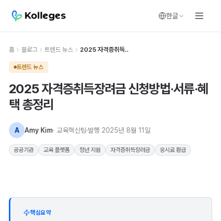
한글
홈
블로그
트렌드 뉴스
2025 자격증취득..
트렌드 뉴스
2025 자격증취득장려금 신청방법·서류·혜
택 총정리
A
Amy Kim
· 교육혁신팀
발행
2025년 8월 11일
공공기관
교육 플랫폼
청년 지원
자격증취득장려금
응시료 환급
핵심요약