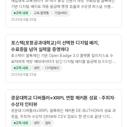
매일경제 교육센터가 'AI 테크 융합 전문가 과정' 수료증을 블록체인
기반 디지털 배지로 자동 발급해 행정 효율과 수강생 퍼스널 브랜딩
을 동시에 실현한 사례.
고객 사례
교육 플랫폼
기업HRD
2025년 6월 26일
포스텍(포항공과대학교)이 선택한 디지털 배지,
수료증을 넘어 실력을 증명하다
포스텍이 블록체인 기반 Open Badge 3.0 플랫폼 칼리지스로 수
료자에게 역량 메타데이터가 담긴 디지털 배지를 발급해 링크드인·
포트폴리오 활용까지 연결한 사례입니다.
고객 사례
대학
디지털배지
2025년 6월 25일
광운대학교 디버틀러×XRPL 연합 해커톤 성료 - 주최자·
수상자 인터뷰
광운대 디버틀러×XRPL 블록체인 해커톤 DE-BUTHON의 성료 과
정을, 주최자·수상자 인터뷰와 CSV 업로드 한 번으로 끝낸 디지털
수료증·배지 발급 후기로 전합니다.
고객 사례
대학
협회