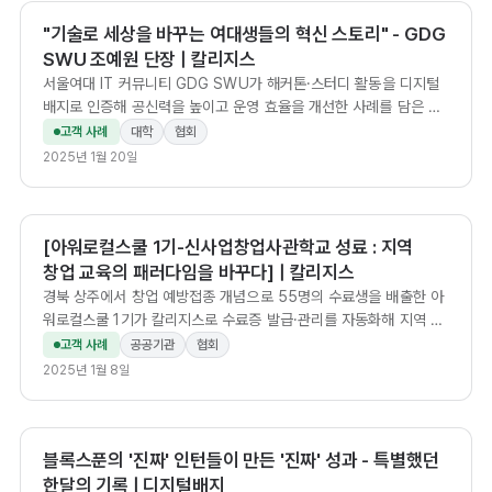
"기술로 세상을 바꾸는 여대생들의 혁신 스토리" - GDG
SWU 조예원 단장 | 칼리지스
서울여대 IT 커뮤니티 GDG SWU가 해커톤·스터디 활동을 디지털
배지로 인증해 공신력을 높이고 운영 효율을 개선한 사례를 담은 조
예원 단장 인터뷰.
고객 사례
대학
협회
2025년 1월 20일
[아워로컬스쿨 1기-신사업창업사관학교 성료 : 지역
창업 교육의 패러다임을 바꾸다] | 칼리지스
경북 상주에서 창업 예방접종 개념으로 55명의 수료생을 배출한 아
워로컬스쿨 1기가 칼리지스로 수료증 발급·관리를 자동화해 지역 창
업 생태계에 새 모델을 제시했다.
고객 사례
공공기관
협회
2025년 1월 8일
블록스푼의 '진짜' 인턴들이 만든 '진짜' 성과 - 특별했던
한달의 기록 | 디지털배지