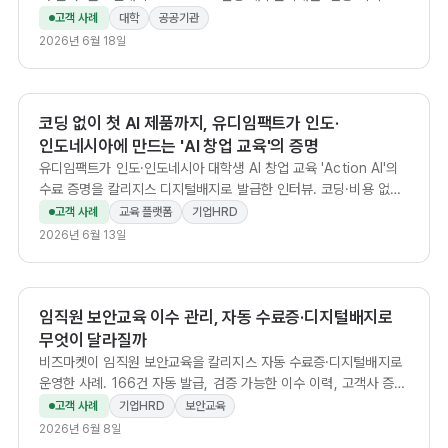
제 정의→AI 실행→취사선택'으로 역량을 다시 정의하고, 그 성과를
고객 사례
대학
공공기관
검증 가능한 디지털배지로 남긴다. 박승희 부단장 인터뷰.
2026년 6월 18일
코딩 없이 첫 AI 제품까지, 유디임팩트가 인도·
인도네시아에 만드는 'AI 창업 교육'의 증명
유디임팩트가 인도·인도네시아 대학생 AI 창업 교육 'Action AI'의
수료 증명을 칼리지스 디지털배지로 발급한 인터뷰. 코딩·비용 없는
무료 교육에서 두 달 만에 2,400명을 모으고, 자체 LMS와 칼리지
고객 사례
교육 플랫폼
기업HRD
스를 API로 연동해 첫 발급 SNS 공유율 68%를 기록한 과정을 담
2026년 6월 13일
았다.
임직원 보안교육 이수 관리, 자동 수료증·디지털배지로
무엇이 달라질까
비즈마켓이 임직원 보안교육을 칼리지스 자동 수료증·디지털배지로
운영한 사례. 166건 자동 발급, 검증 가능한 이수 이력, 고객사 증빙
대응까지 한 화면에서 해결한 과정을 담았습니다.
고객 사례
기업HRD
보안교육
2026년 6월 8일