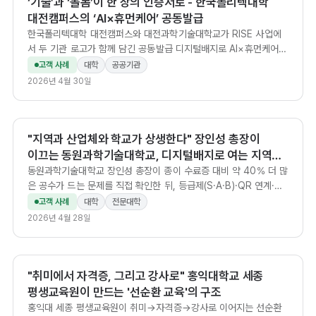
‘기술’과 ‘돌봄’이 한 장의 인증서로 - 한국폴리텍대학
대전캠퍼스의 ‘AI×휴먼케어’ 공동발급
한국폴리텍대학 대전캠퍼스와 대전과학기술대학교가 RISE 사업에
서 두 기관 로고가 함께 담긴 공동발급 디지털배지로 AI×휴먼케어
역량을 단계별 데이터로 증명합니다.
고객 사례
대학
공공기관
2026년 4월 30일
"지역과 산업체와 학교가 상생한다" 장인성 총장이
이끄는 동원과학기술대학교, 디지털배지로 여는 지역
상생 체계의 다음 단계
동원과학기술대학교 장인성 총장이 종이 수료증 대비 약 40% 더 많
은 공수가 드는 문제를 직접 확인한 뒤, 등급제(S·A·B)·QR 연계·기
업 인지도 확산 등 디지털배지 고도화 전략을 제시한 총장 인터뷰.
고객 사례
대학
전문대학
2026년 4월 28일
"취미에서 자격증, 그리고 강사로" 홍익대학교 세종
평생교육원이 만드는 '선순환 교육'의 구조
홍익대 세종 평생교육원이 취미→자격증→강사로 이어지는 선순환