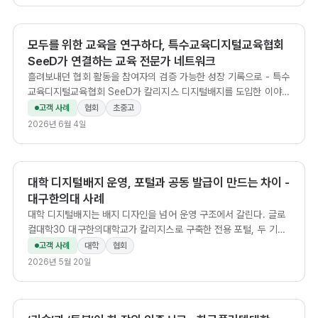
모두를 위한 교육을 연구하다, 특수교육디지털교육협회
SeeD가 연결하는 교육 전문가 네트워크
흘려보내던 협회 활동을 참여자의 검증 가능한 성장 기록으로 - 특수
교육디지털교육협회 SeeD가 칼리지스 디지털배지를 도입한 이야
기.
고객 사례
협회
초중고
2026년 6월 4일
대학 디지털배지 운영, 포털과 공동 발급이 만드는 차이 -
대구한의대 사례
대학 디지털배지는 배지 디자인을 넘어 운영 구조에서 갈린다. 글로
컬대학30 대구한의대학교가 칼리지스로 구축한 전용 포털, 두 기관
이 함께 서명하는 공동 발급, KOLLEGES VERIFIED 검증, 자동 발
고객 사례
대학
협회
급까지 - 교수·교육혁신원·산학협력단이 봐야 할 차별점을 정리했다.
2026년 5월 20일