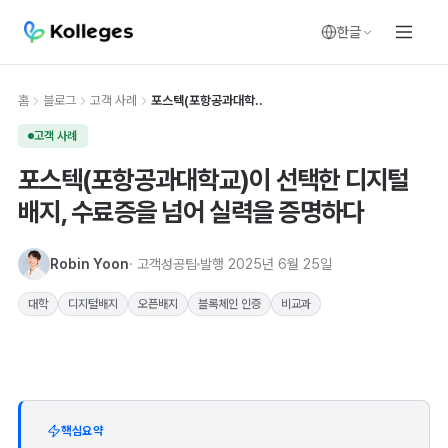
한글
홈
블로그
고객 사례
포스텍(포항공과대학..
고객 사례
포스텍(포항공과대학교)이 선택한 디지털
배지, 수료증을 넘어 실력을 증명하다
Robin Yoon
· 고객성공팀
발행
2025년 6월 25일
대학
디지털배지
오픈배지
블록체인 인증
비교과
핵심요약