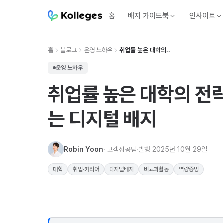
홈
배지 가이드북
인사이트
홈
블로그
운영 노하우
취업률 높은 대학의..
운영 노하우
취업률 높은 대학의 전략
는 디지털 배지
Robin Yoon
· 고객성공팀
발행
2025년 10월 29일
대학
취업·커리어
디지털배지
비교과활동
역량증빙