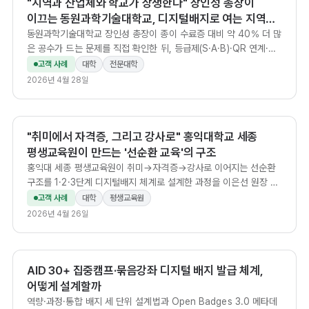
"지역과 산업체와 학교가 상생한다" 장인성 총장이
이끄는 동원과학기술대학교, 디지털배지로 여는 지역
상생 체계의 다음 단계
동원과학기술대학교 장인성 총장이 종이 수료증 대비 약 40% 더 많
은 공수가 드는 문제를 직접 확인한 뒤, 등급제(S·A·B)·QR 연계·기
업 인지도 확산 등 디지털배지 고도화 전략을 제시한 총장 인터뷰.
고객 사례
대학
전문대학
2026년 4월 28일
"취미에서 자격증, 그리고 강사로" 홍익대학교 세종
평생교육원이 만드는 '선순환 교육'의 구조
홍익대 세종 평생교육원이 취미→자격증→강사로 이어지는 선순환
구조를 1·2·3단계 디지털배지 체계로 설계한 과정을 이은선 원장 인
터뷰로 담았다.
고객 사례
대학
평생교육원
2026년 4월 26일
AID 30+ 집중캠프·묶음강좌 디지털 배지 발급 체계,
어떻게 설계할까
역량·과정·통합 배지 세 단위 설계법과 Open Badges 3.0 메타데