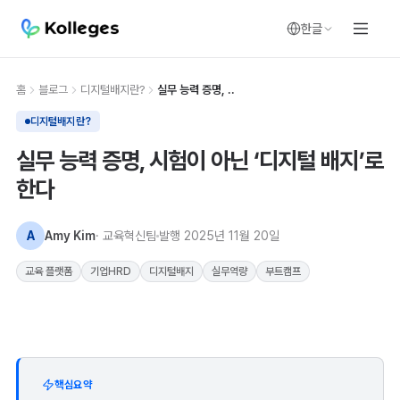
한글
홈
블로그
디지털배지란?
실무 능력 증명, ..
디지털배지란?
실무 능력 증명, 시험이 아닌 ‘디지털 배지’로
한다
A
Amy Kim
· 교육혁신팀
발행
2025년 11월 20일
교육 플랫폼
기업HRD
디지털배지
실무역량
부트캠프
핵심요약