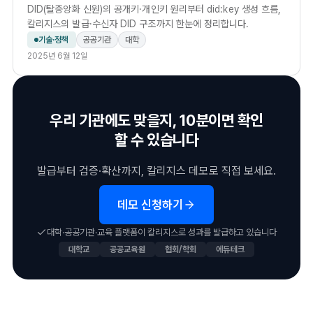
DID(탈중앙화 신원)의 공개키·개인키 원리부터 did:key 생성 흐름,
칼리지스의 발급·수신자 DID 구조까지 한눈에 정리합니다.
기술·정책
공공기관
대학
2025년 6월 12일
우리 기관에도 맞을지, 10분이면 확인
할 수 있습니다
발급부터 검증·확산까지, 칼리지스 데모로 직접 보세요.
데모 신청하기
대학·공공기관·교육 플랫폼이 칼리지스로 성과를 발급하고 있습니다
대학교
공공교육원
협회/학회
에듀테크