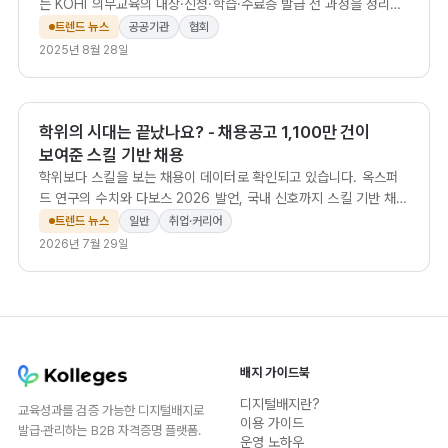
는 KOHI 의무교육의 대상·신청·학습·수료증 발급 전 과정을 정리해,
과태료·급여비 환수 없이 법정 요건을 충족하는 방법을 안내합니다.
트렌드 뉴스
공공기관
협회
2025년 8월 28일
학위의 시대는 끝났나요? - 채용공고 1,100만 건이
보여준 스킬 기반 채용
학위보다 스킬을 보는 채용이 데이터로 확인되고 있습니다. 옥스퍼
드 연구의 수치와 다보스 2026 발언, 국내 신호까지 스킬 기반 채용
전환을 정리했습니다.
트렌드 뉴스
일반
취업·커리어
2026년 7월 29일
배지 가이드북
디지털배지란?
교육성과를 검증 가능한 디지털배지로
이용 가이드
발급·관리하는 B2B 자격증명 플랫폼.
운영 노하우