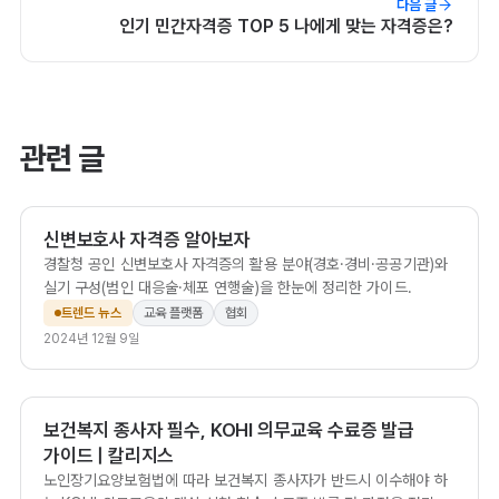
다음 글
인기 민간자격증 TOP 5 나에게 맞는 자격증은?
관련 글
신변보호사 자격증 알아보자
경찰청 공인 신변보호사 자격증의 활용 분야(경호·경비·공공기관)와
실기 구성(범인 대응술·체포 연행술)을 한눈에 정리한 가이드.
트렌드 뉴스
교육 플랫폼
협회
2024년 12월 9일
보건복지 종사자 필수, KOHI 의무교육 수료증 발급
가이드 | 칼리지스
노인장기요양보험법에 따라 보건복지 종사자가 반드시 이수해야 하