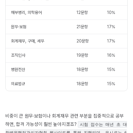
해부병리, 의학용어
12문항
10%
원무·보험
21문항
17%
회계재무, 구매, 세무
20문항
17%
조직인사
19문항
16%
병원전산
18문항
15%
의료법규
18문항
15%
비중이 큰 원무·보험이나 회계재무 관련 부분을 집중적으로 공부
하면, 합격 가능성이 훨씬 높아지겠죠?
시험 접수는 매년 초 대
한병원행정관리자협회 웹사이트를 통해 진행되며, 응시료는 6