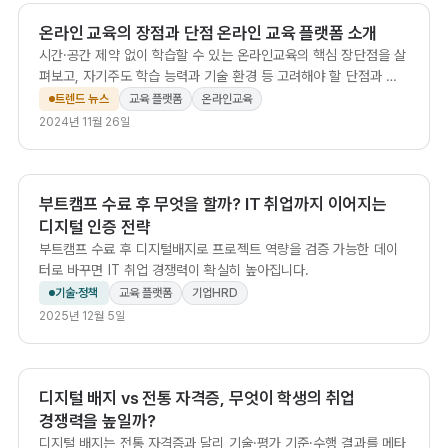
온라인 교육의 장점과 단점 온라인 교육 플랫폼 소개
시간·공간 제약 없이 학습할 수 있는 온라인교육의 핵심 장단점을 살
펴보고, 자기주도 학습 능력과 기술 환경 등 고려해야 할 단점과 함
께 칼리지스 같은 올인원 플랫폼으로 쉽게 강의 환경을 구축하는 방
트렌드 뉴스
교육 플랫폼
온라인교육
법을 안내합니다.
2024년 11월 26일
부트캠프 수료 후 무엇을 할까? IT 취업까지 이어지는
디지털 인증 전략
부트캠프 수료 후 디지털배지로 프로젝트 역량을 검증 가능한 데이
터로 바꾸면 IT 취업 경쟁력이 확실히 높아집니다.
기술·정책
교육 플랫폼
기업HRD
2025년 12월 5일
디지털 배지 vs 전통 자격증, 무엇이 학생의 취업
경쟁력을 높일까?
디지털 배지는 전통 자격증과 달리 기술·평가 기준·수행 결과를 메타