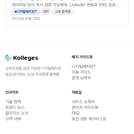
데이터로 담아 즉시 검증 가능하며, LinkedIn 연동과 SNS 공유를
통해 수료생의 취업 노출도와 채용 신뢰도를 높입니다.
디지털배지란?
대학
교육 플랫폼
2025년 10월 28일
배지 가이드북
디지털배지란?
교육성과를 검증 가능한 디지털배지로
이용 가이드
발급·관리하는 B2B 자격증명 플랫폼.
운영 노하우
인사이트
자료실
기술·정책
서비스 소개서
트렌드 뉴스
관리자 가이드북
칼리지스 소식
FAQ
고객 사례
보안 검토 체크리스트