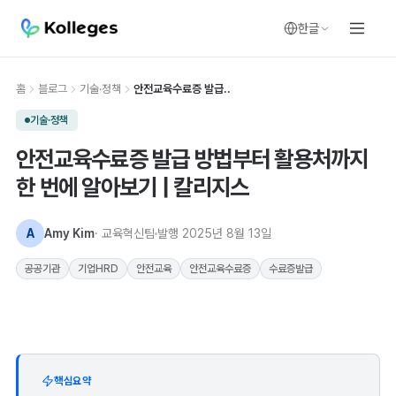
한글
홈
블로그
기술·정책
안전교육수료증 발급..
기술·정책
안전교육수료증 발급 방법부터 활용처까지
한 번에 알아보기 | 칼리지스
A
Amy Kim
· 교육혁신팀
발행
2025년 8월 13일
공공기관
기업HRD
안전교육
안전교육수료증
수료증발급
핵심요약