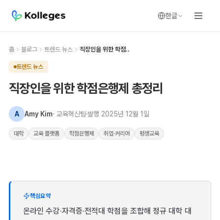
한글
홈
블로그
트렌드 뉴스
직장인을 위한 학점..
트렌드 뉴스
직장인을 위한 학점은행제 총정리
A
Amy Kim
· 교육혁신팀
발행
2025년 12월 1일
대학
교육 플랫폼
학점은행제
취업·커리어
평생교육
핵심요약
온라인 수강·자격증·전적대 학점을 조합해 정규 대학 대