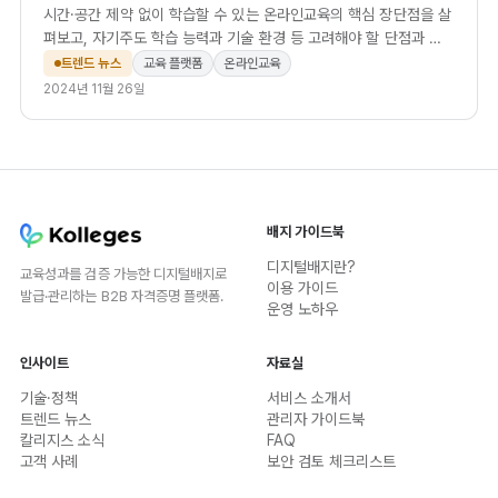
시간·공간 제약 없이 학습할 수 있는 온라인교육의 핵심 장단점을 살
펴보고, 자기주도 학습 능력과 기술 환경 등 고려해야 할 단점과 함
께 칼리지스 같은 올인원 플랫폼으로 쉽게 강의 환경을 구축하는 방
트렌드 뉴스
교육 플랫폼
온라인교육
법을 안내합니다.
2024년 11월 26일
배지 가이드북
디지털배지란?
교육성과를 검증 가능한 디지털배지로
이용 가이드
발급·관리하는 B2B 자격증명 플랫폼.
운영 노하우
인사이트
자료실
기술·정책
서비스 소개서
트렌드 뉴스
관리자 가이드북
칼리지스 소식
FAQ
고객 사례
보안 검토 체크리스트