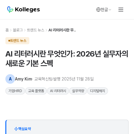
한글
홈
블로그
트렌드 뉴스
AI 리터러시란 무..
트렌드 뉴스
AI 리터러시란 무엇인가: 2026년 실무자의
새로운 기본 스펙
A
Amy Kim
· 교육혁신팀
발행
2025년 11월 28일
기업HRD
교육 플랫폼
AI 리터러시
실무역량
디지털배지
핵심요약