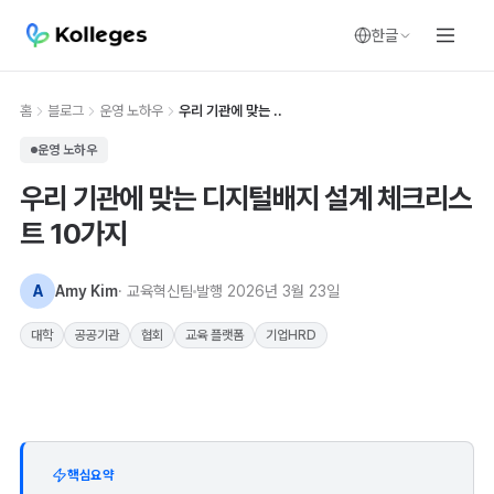
한글
홈
블로그
운영 노하우
우리 기관에 맞는 ..
운영 노하우
우리 기관에 맞는 디지털배지 설계 체크리스
트 10가지
A
Amy Kim
· 교육혁신팀
발행
2026년 3월 23일
대학
공공기관
협회
교육 플랫폼
기업HRD
핵심요약