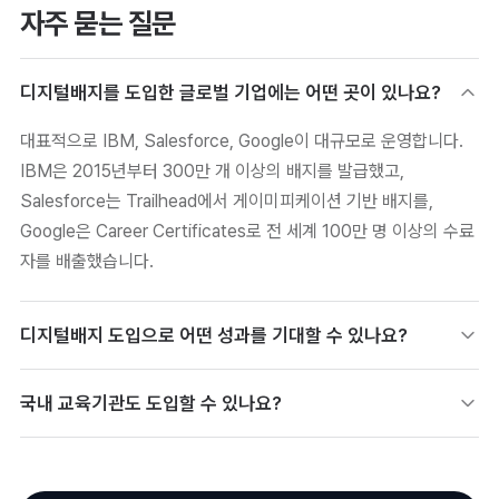
자주 묻는 질문
디지털배지를 도입한 글로벌 기업에는 어떤 곳이 있나요?
대표적으로 IBM, Salesforce, Google이 대규모로 운영합니다.
IBM은 2015년부터 300만 개 이상의 배지를 발급했고,
Salesforce는 Trailhead에서 게이미피케이션 기반 배지를,
Google은 Career Certificates로 전 세계 100만 명 이상의 수료
자를 배출했습니다.
디지털배지 도입으로 어떤 성과를 기대할 수 있나요?
IBM은 배지 도입 후 교육 참여율 70% 증가, 인증 시험 합격률
국내 교육기관도 도입할 수 있나요?
57% 상승을 보고했고 학습자의 87%가 조직 몰입도 향상을 응답
했습니다. 배지가 포함된 LinkedIn 프로필은 조회수가 6배 늘었고,
가능합니다. 국내에서도 대학·공공기관·교육기업 등 다수 기관이
Google 수료자의 70% 이상이 6개월 내 취업·승진·급여 인상을
디지털배지를 운영하고 있으며, 칼리지스 같은 국내 솔루션을 쓰면