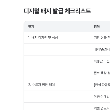
디지털 배지 발급 체크리스트
단계
항목
1. 배지 디자인 및 생성
기관 심볼·
배지/증명서
속성값(이름,
폰트·색상·
2. 수료자 명단 입력
[양식 다운로
이름·이메일
엑셀 업로드