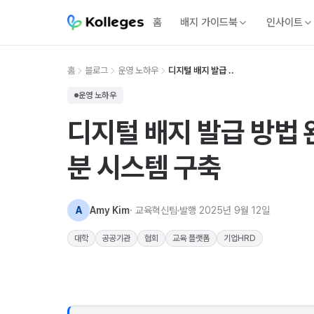
홈
배지 가이드북
인사이트
홈
블로그
운영 노하우
디지털 배지 발급 ..
운영 노하우
디지털 배지 발급 방법 완
분 시스템 구축
A
Amy Kim
· 교육혁신팀
발행
2025년 9월 12일
대학
공공기관
협회
교육 플랫폼
기업HRD