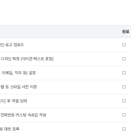
완료
직인·로고 업로드
☐
 디자인 확정 (아이콘·텍스트 포함)
☐
 이메일, 직무 등) 설정
☐
정렬 등 스타일 사전 지정
☐
드] 후 엑셀 입력
☐
·전화번호·커스텀 속성값 작성
☐
로 대량 등록
☐