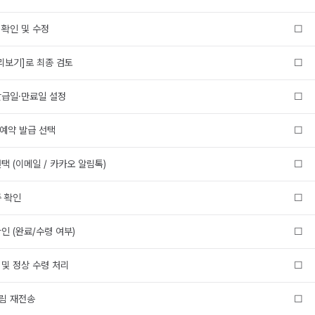
 확인 및 수정
☐
미리보기]로 최종 검토
☐
발급일·만료일 설정
☐
 예약 발급 선택
☐
택 (이메일 / 카카오 알림톡)
☐
종 확인
☐
인 (완료/수령 여부)
☐
 및 정상 수령 처리
☐
림 재전송
☐