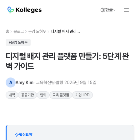
한글
홈
블로그
운영 노하우
디지털 배지 관리 ..
운영 노하우
디지털 배지 관리 플랫폼 만들기: 5단계 완
벽 가이드
A
Amy Kim
· 교육혁신팀
발행
2025년 9월 15일
대학
공공기관
협회
교육 플랫폼
기업HRD
핵심요약