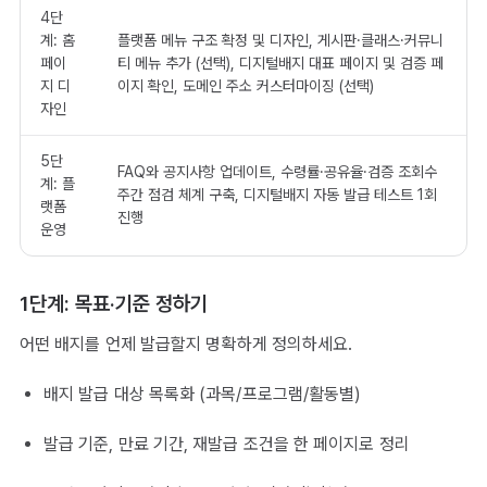
4단
계: 홈
플랫폼 메뉴 구조 확정 및 디자인, 게시판·클래스·커뮤니
페이
티 메뉴 추가 (선택), 디지털배지 대표 페이지 및 검증 페
지 디
이지 확인, 도메인 주소 커스터마이징 (선택)
자인
5단
FAQ와 공지사항 업데이트, 수령률·공유율·검증 조회수
계: 플
주간 점검 체계 구축, 디지털배지 자동 발급 테스트 1회
랫폼
진행
운영
1단계: 목표·기준 정하기
어떤 배지를 언제 발급할지 명확하게 정의하세요.
배지 발급 대상 목록화 (과목/프로그램/활동별)
발급 기준, 만료 기간, 재발급 조건을 한 페이지로 정리