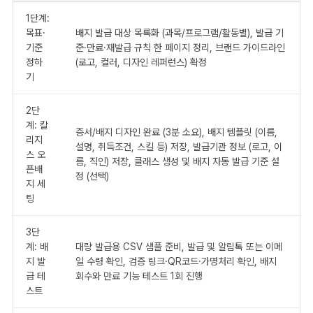
1단계:
목표·
배지 발급 대상 목록화 (과목/프로그램/활동별), 발급 기
기준
준·만료·재발급 규칙 한 페이지 정리, 브랜드 가이드라인
정하
(로고, 컬러, 디자인 레퍼런스) 확정
기
2단
계: 칼
증서/배지 디자인 완료 (3분 소요), 배지 템플릿 (이름,
리지
설명, 취득조건, 스킬 등) 저장, 발급기관 정보 (로고, 이
스 오
름, 직인) 저장, 클래스 생성 및 배지 자동 발급 기준 설
픈배
정 (선택)
지 세
팅
3단
계: 배
대량 발급용 CSV 샘플 준비, 발급 및 알림톡 또는 이메
지 발
일 수령 확인, 검증 링크·QR코드·가명처리 확인, 배지
급 테
회수와 만료 기능 테스트 1회 진행
스트