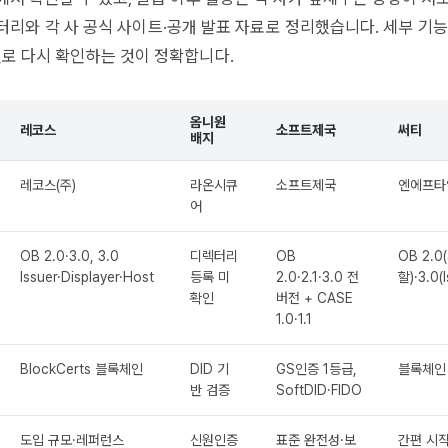
 디렉터리와 각 사 공식 사이트·공개 발표 자료로 정리했습니다. 세부 기
널로 다시 확인하는 것이 정확합니다.
옴니원
레코스
소프트제국
써티
배지
레코스(주)
라온시큐
소프트제국
엔에프타
어
OB 2.0·3.0, 3.0
디렉터리
OB
OB 2.0
Issuer·Displayer·Host
등록 미
2.0·2.1·3.0 전
할)·3.0(I
확인
버전 + CASE
1.0·1.1
BlockCerts 블록체인
DID 기
GS인증 1등급,
블록체인
반 검증
SoftDID·FIDO
도입 규모·레퍼런스
신원인증
표준 완전성·보
간편 시작