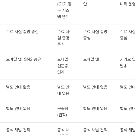
(DID)·정
안
니티 운
부 시스
템 연계
수료 사실 증명 중심
수료 사
수료 사실 증명
수료 사실
실 증명
중심
중심
중심
모바일 앱, SNS 공유
모바일
모바일 앱
카카오 
신분증
발송
연계
별도 안내 없음
별도 안
별도 안내 없음
별도 안내
내 없음
별도 안내 없음
구축형
별도 안내 없음
별도 안내
(견적)
공식 채널 견적
공식 채
공식 채널 견적
공식 채널