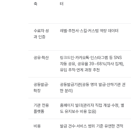
축
터
수료자 성
레벨·추천서·스킬·커스텀 역량 데이터
과 인증
공유·확산
링크드인·카카오톡·인스타그램 등 SNS
자동 공유, 공유율 39~68%(자사 집계),
유입 추적·연계 과정 추천
공동발급·
공동발급기관(공동 명의 발급·산하기관 권
확장
한 분리)
기관 전용
홈페이지 빌더(관리자 직접 개설·수정, 별
플랫폼
도 유지보수 비용 없음)
비용
발급 건수·서비스 범위 기준 유연한 견적