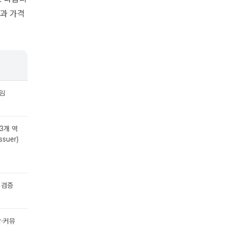
능과 가격
임
(3개 역
ssuer)
 검증
·커뮤