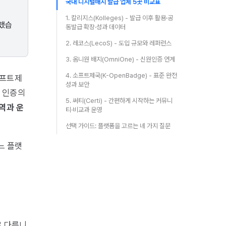
국내 디지털배지 발급 업체 5곳 비교표
1. 칼리지스(Kolleges) - 발급 이후 활용·공
리했습
동발급 확장·성과 데이터
2. 레코스(LecoS) - 도입 규모와 레퍼런스
3. 옴니원 배지(OmniOne) - 신원인증 연계
4. 소프트제국(K-OpenBadge) - 표준 완전
소프트제
성과 보안
, 인증의
5. 써티(Certi) - 간편하게 시작하는 커뮤니
역과 운
티·비교과 운영
선택 가이드: 플랫폼을 고르는 네 가지 질문
느 플랫
로 다릅니