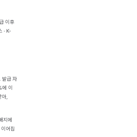
발급 이후
스
·
K-
. 발급 자
%에 이
받아,
 배지에
로 이어집