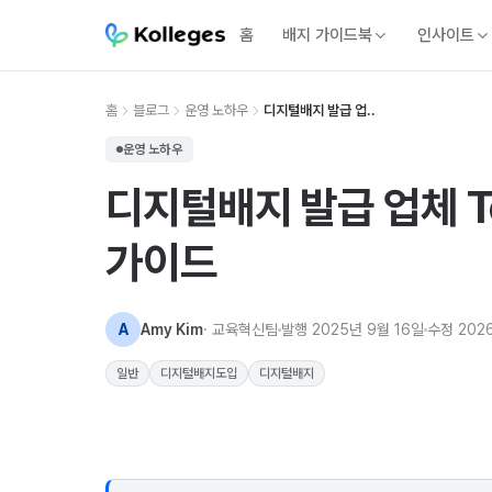
홈
배지 가이드북
인사이트
홈
블로그
운영 노하우
디지털배지 발급 업..
운영 노하우
디지털배지 발급 업체 To
가이드
A
Amy Kim
· 교육혁신팀
발행
2025년 9월 16일
수정
202
일반
디지털배지도입
디지털배지