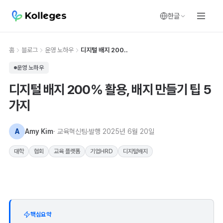
한글
홈
블로그
운영 노하우
디지털 배지 200..
운영 노하우
디지털 배지 200% 활용, 배지 만들기 팁 5
가지
A
Amy Kim
· 교육혁신팀
발행
2025년 6월 20일
대학
협회
교육 플랫폼
기업HRD
디지털배지
핵심요약