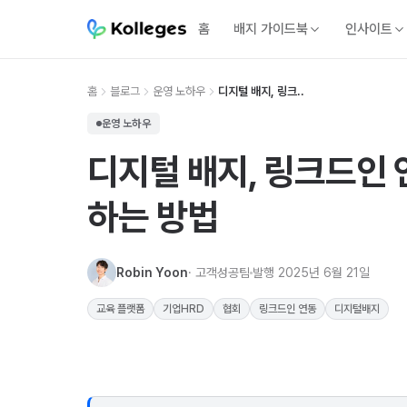
홈
배지 가이드북
인사이트
홈
블로그
운영 노하우
디지털 배지, 링크..
운영 노하우
디지털 배지, 링크드인
하는 방법
Robin Yoon
· 고객성공팀
발행
2025년 6월 21일
교육 플랫폼
기업HRD
협회
링크드인 연동
디지털배지