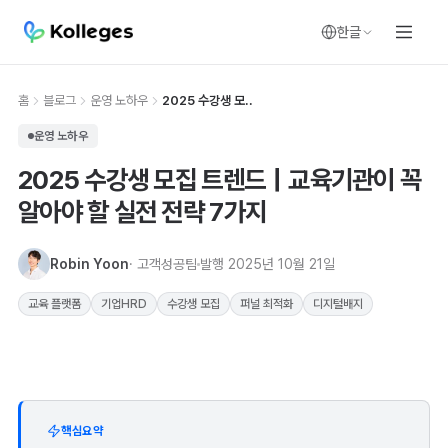
한글
홈
블로그
운영 노하우
2025 수강생 모..
운영 노하우
2025 수강생 모집 트렌드｜교육기관이 꼭
알아야 할 실전 전략 7가지
Robin Yoon
· 고객성공팀
발행
2025년 10월 21일
교육 플랫폼
기업HRD
수강생 모집
퍼널 최적화
디지털배지
핵심요약