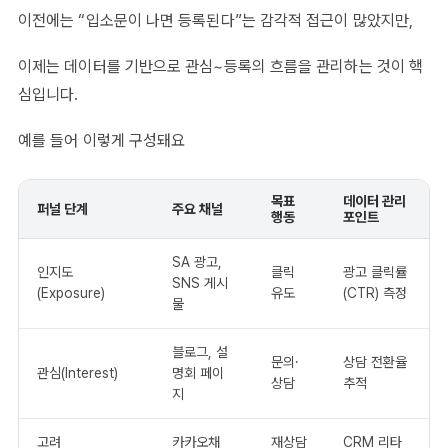
이전에는 “입소문이 나면 등록된다”는 감각적 접근이 많았지만,
이제는 데이터를 기반으로 관심~등록의 흐름을 관리하는 것이 핵
심입니다.
예를 들어 이렇게 구성돼요
목표
데이터 관리
퍼널 단계
주요 채널
행동
포인트
SA 광고,
인지도
클릭
광고 클릭률
SNS 게시
(Exposure)
유도
(CTR) 측정
물
블로그, 설
문의·
상담 전환율
관심(Interest)
명회 페이
상담
추적
지
고려
카카오채
재상담
CRM 리타