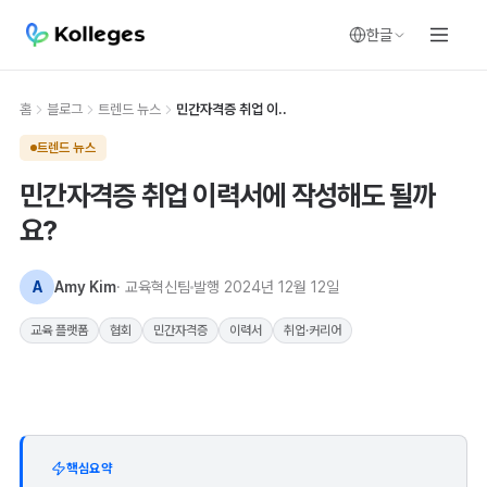
한글
홈
블로그
트렌드 뉴스
민간자격증 취업 이..
트렌드 뉴스
민간자격증 취업 이력서에 작성해도 될까
요?
A
Amy Kim
· 교육혁신팀
발행
2024년 12월 12일
교육 플랫폼
협회
민간자격증
이력서
취업·커리어
핵심요약