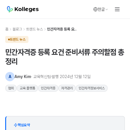
한글
홈
블로그
트렌드 뉴스
민간자격증 등록 요..
트렌드 뉴스
민간자격증 등록 요건 준비서류 주의할점 총
정리
A
Amy Kim
· 교육혁신팀
발행
2024년 12월 12일
협회
교육 플랫폼
민간자격증
자격관리
민간자격정보서비스
핵심요약