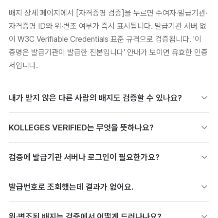
배지 상세 페이지에서 [자격증명 검증]을 누르면 수여자·발급기관·
자격증명 ID와 위·변조 여부가 즉시 표시됩니다. 발급기관 서버 없
이 W3C Verifiable Credentials 표준 규격으로 검증됩니다. '이
증명은 발급기관이 발급한 진본입니다' 안내가 보이면 유효한 인증
서입니다.
내가 받지 않은 다른 사람의 배지도 검증할 수 있나요?
네, 배지를 받지 않은 사람도 상단 메뉴의 [자격증명 조회]에서 발
KOLLEGES VERIFIED는 무엇을 뜻하나요?
급번호·검증 링크·QR 중 하나로 조회할 수 있습니다. 링크를 받은
사람은 누구나 로그인 없이 진위를 확인할 수 있습니다. 채용 담당
KOLLEGES VERIFIED는 발급기관의 신원·운영 주체를 칼리지스
검증에 발급기관 서버나 로그인이 필요한가요?
자가 지원자의 인증서를 검증할 때 사용합니다.
가 추가로 검증한 등급입니다. 인증서 진본 여부와는 별개로, 발급
기관 자체의 신뢰 수준을 나타냅니다. 검증 창의 [KOLLEGES
아니요, 발급기관 서버에 접속하지 않고도 진본 여부가 즉시 확인
발급번호로 조회했는데 결과가 없어요.
VERIFIED란?]을 누르면 등급의 의미를 볼 수 있습니다.
됩니다. 디지털 배지는 위·변조할 수 없는 W3C Verifiable
Credentials 표준으로 기록되어, 발급기관의 디지털 서명만으로
발급번호를 대소문자와 하이픈까지 정확히 입력했는지 확인하세
위·변조된 배지는 검증에서 어떻게 드러나나요?
검증됩니다. 제3자는 로그인 없이 발급번호·QR로 조회할 수 있습