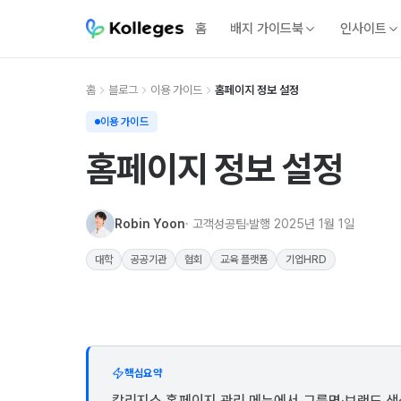
홈
배지 가이드북
인사이트
홈
블로그
이용 가이드
홈페이지 정보 설정
이용 가이드
홈페이지 정보 설정
Robin Yoon
· 고객성공팀
발행
2025년 1월 1일
대학
공공기관
협회
교육 플랫폼
기업HRD
핵심요약
칼리지스 홈페이지 관리 메뉴에서 그룹명·브랜드 색상