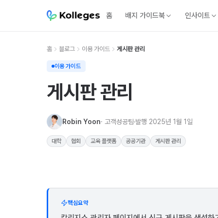
홈
배지 가이드북
인사이트
홈
블로그
이용 가이드
게시판 관리
이용 가이드
게시판 관리
Robin Yoon
· 고객성공팀
발행
2025년 1월 1일
대학
협회
교육 플랫폼
공공기관
게시판 관리
핵심요약
칼리지스 관리자 페이지에서 신규 게시판을 생성하고